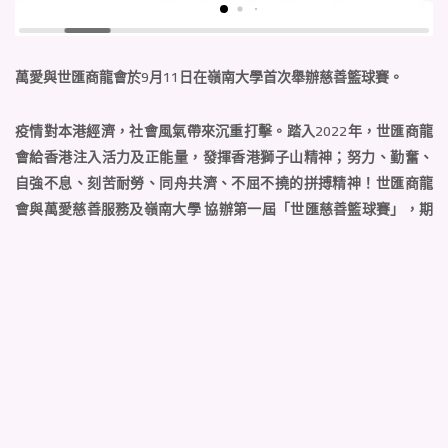
萬愛與世匯商龍會於9月11日在嶺南大學首次舉辦慈善籃球賽。
疫情對本港經濟，社會風氣帶來沉重打擊。踏入2022年，世匯商龍
會給香港注入活力及正能量，發揮香港獅子山精神；努力、勤奮、
自強不息、刻苦耐勞、同舟共濟、不屈不撓的拼搏精神！世匯商龍
會與萬愛慈善服務及嶺南大學 協辦第一屆「世匯慈善籃球賽」，期
望透過是次活動，讓學生參與體育賽事及協辦活動安排，嶺南籃球
隊亦一同參加比賽，商校同樂、共商善舉。
所有活動收益於扣除成本後，被平均捐贈予以下慈善團體，以支援
其發展：
1、基督教家庭服務中心 翠林綜合職業復康服務 (慈善牌照號碼：
91/529)；
2、毛守救援。